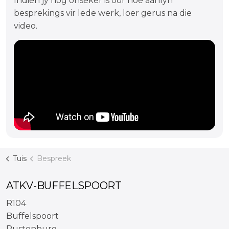
Indien jy nog onseker is oor hoe aanlyn
besprekings vir lede werk, loer gerus na die
video.
Tuis
Bespreek
ATKV-BUFFELSPOORT
R104
Buffelspoort
Rustenburg