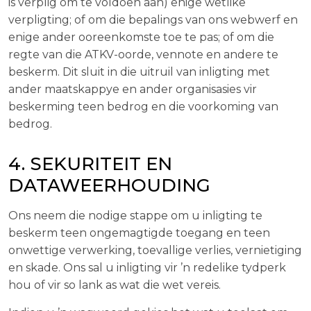
is verplig om te voldoen aan) enige wetlike
verpligting; of om die bepalings van ons webwerf en
enige ander ooreenkomste toe te pas; of om die
regte van die ATKV-oorde, vennote en andere te
beskerm. Dit sluit in die uitruil van inligting met
ander maatskappye en ander organisasies vir
beskerming teen bedrog en die voorkoming van
bedrog.
4. SEKURITEIT EN
DATAWEERHOUDING
Ons neem die nodige stappe om u inligting te
beskerm teen ongemagtigde toegang en teen
onwettige verwerking, toevallige verlies, vernietiging
en skade. Ons sal u inligting vir ’n redelike tydperk
hou of vir so lank as wat die wet vereis.