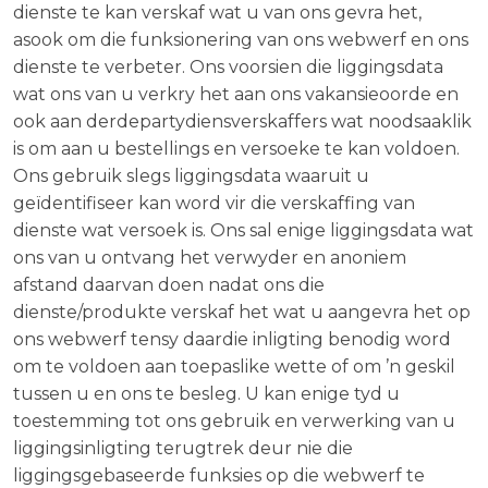
dienste te kan verskaf wat u van ons gevra het,
asook om die funksionering van ons webwerf en ons
dienste te verbeter. Ons voorsien die liggingsdata
wat ons van u verkry het aan ons vakansieoorde en
ook aan derdepartydiensverskaffers wat noodsaaklik
is om aan u bestellings en versoeke te kan voldoen.
Ons gebruik slegs liggingsdata waaruit u
geïdentifiseer kan word vir die verskaffing van
dienste wat versoek is. Ons sal enige liggingsdata wat
ons van u ontvang het verwyder en anoniem
afstand daarvan doen nadat ons die
dienste/produkte verskaf het wat u aangevra het op
ons webwerf tensy daardie inligting benodig word
om te voldoen aan toepaslike wette of om ’n geskil
tussen u en ons te besleg. U kan enige tyd u
toestemming tot ons gebruik en verwerking van u
liggingsinligting terugtrek deur nie die
liggingsgebaseerde funksies op die webwerf te