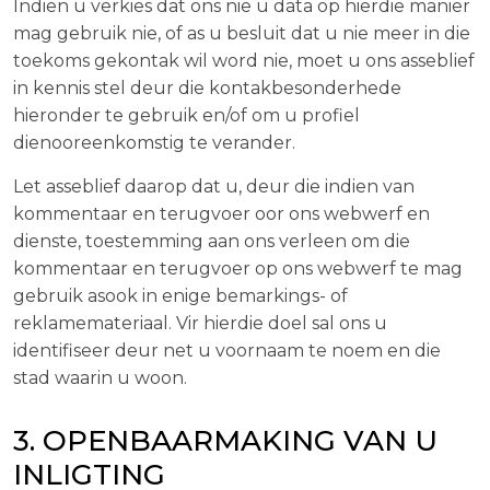
Indien u verkies dat ons nie u data op hierdie manier
mag gebruik nie, of as u besluit dat u nie meer in die
toekoms gekontak wil word nie, moet u ons asseblief
in kennis stel deur die kontakbesonderhede
hieronder te gebruik en/of om u profiel
dienooreenkomstig te verander.
Let asseblief daarop dat u, deur die indien van
kommentaar en terugvoer oor ons webwerf en
dienste, toestemming aan ons verleen om die
kommentaar en terugvoer op ons webwerf te mag
gebruik asook in enige bemarkings- of
reklamemateriaal. Vir hierdie doel sal ons u
identifiseer deur net u voornaam te noem en die
stad waarin u woon.
3. OPENBAARMAKING VAN U
INLIGTING