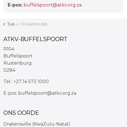
E-pos:
buffelspoort@atkv.org.za
Tuis
Privaatheidsbeleid
ATKV-BUFFELSPOORT
R104
Buffelspoort
Rustenburg
0284
Tel.:
+27 14 572 1000
E-pos:
buffelspoort@atkv.org.za
ONS OORDE
Drakensville (KwaZulu-Natal)