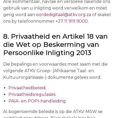
Alle kommentaar, navrae en versoeke rakende ons
gebruik van u inligting word verwelkom en moet
gerig word aan
oordedigitaal@atkv.org.za
of skakel
ons by telefoonnommer
+27 11 919 9000
.
8. Privaatheid en Artikel 18 van
die Wet op Beskerming van
Persoonlike Inligting 2013
Die bepalings en voorwaardes moet saam met die
volgende ATKV Groep- (Afrikaanse Taal- en
Kultuurorganisasie-) dokumente gelees word:
Privaatheidbeleid
Privaatheidsregulasies
PAIA- en POPI-handleiding
Al bogenoemde beleide is op die ATKV-MSW se