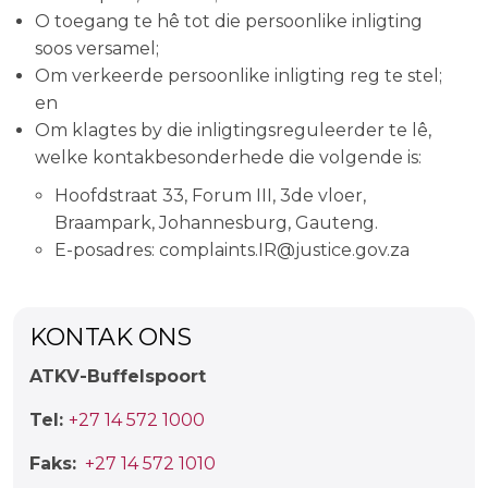
O toegang te hê tot die persoonlike inligting
soos versamel;
Om verkeerde persoonlike inligting reg te stel;
en
Om klagtes by die inligtingsreguleerder te lê,
welke kontakbesonderhede die volgende is:
Hoofdstraat 33, Forum III, 3de vloer,
Braampark, Johannesburg, Gauteng.
E-posadres: complaints.IR@justice.gov.za
KONTAK ONS
ATKV-Buffelspoort
Tel:
+27 14 572 1000
Faks:
+27 14 572 1010