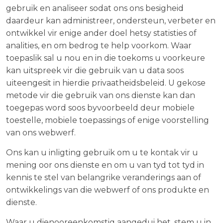
gebruik en analiseer sodat ons ons besigheid
daardeur kan administreer, ondersteun, verbeter en
ontwikkel vir enige ander doel hetsy statisties of
analities, en om bedrog te help voorkom. Waar
toepaslik sal u nou en in die toekoms u voorkeure
kan uitspreek vir die gebruik van u data soos
uiteengesit in hierdie privaatheidsbeleid. U gekose
metode vir die gebruik van ons dienste kan dan
toegepas word soos byvoorbeeld deur mobiele
toestelle, mobiele toepassings of enige voorstelling
van ons webwerf.
Ons kan u inligting gebruik om u te kontak vir u
mening oor ons dienste en om u van tyd tot tyd in
kennis te stel van belangrike veranderings aan of
ontwikkelings van die webwerf of ons produkte en
dienste.
Waar u dienooreenkomstig aangedui het, stem u in