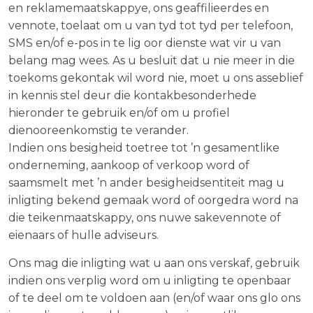
en reklamemaatskappye, ons geaffilieerdes en
vennote, toelaat om u van tyd tot tyd per telefoon,
SMS en/of e-pos in te lig oor dienste wat vir u van
belang mag wees. As u besluit dat u nie meer in die
toekoms gekontak wil word nie, moet u ons asseblief
in kennis stel deur die kontakbesonderhede
hieronder te gebruik en/of om u profiel
dienooreenkomstig te verander.
Indien ons besigheid toetree tot ’n gesamentlike
onderneming, aankoop of verkoop word of
saamsmelt met ’n ander besigheidsentiteit mag u
inligting bekend gemaak word of oorgedra word na
die teikenmaatskappy, ons nuwe sakevennote of
eienaars of hulle adviseurs.
Ons mag die inligting wat u aan ons verskaf, gebruik
indien ons verplig word om u inligting te openbaar
of te deel om te voldoen aan (en/of waar ons glo ons