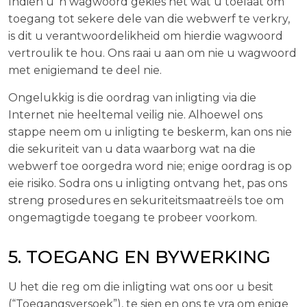
Indien u ’n wagwoord gekies het wat u toelaat om
toegang tot sekere dele van die webwerf te verkry,
is dit u verantwoordelikheid om hierdie wagwoord
vertroulik te hou. Ons raai u aan om nie u wagwoord
met enigiemand te deel nie.
Ongelukkig is die oordrag van inligting via die
Internet nie heeltemal veilig nie. Alhoewel ons
stappe neem om u inligting te beskerm, kan ons nie
die sekuriteit van u data waarborg wat na die
webwerf toe oorgedra word nie; enige oordrag is op
eie risiko. Sodra ons u inligting ontvang het, pas ons
streng prosedures en sekuriteitsmaatreëls toe om
ongemagtigde toegang te probeer voorkom.
5. TOEGANG EN BYWERKING
U het die reg om die inligting wat ons oor u besit
(“Toegangsversoek”), te sien en ons te vra om enige