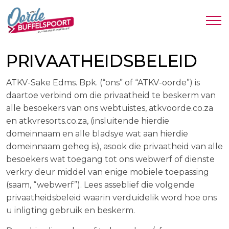
PRIVAATHEIDSBELEID
ATKV-Sake Edms. Bpk. (“ons” of “ATKV-oorde”) is
daartoe verbind om die privaatheid te beskerm van
alle besoekers van ons webtuistes, atkvoorde.co.za
en atkvresorts.co.za, (insluitende hierdie
domeinnaam en alle bladsye wat aan hierdie
domeinnaam geheg is), asook die privaatheid van alle
besoekers wat toegang tot ons webwerf of dienste
verkry deur middel van enige mobiele toepassing
(saam, “webwerf”). Lees asseblief die volgende
privaatheidsbeleid waarin verduidelik word hoe ons
u inligting gebruik en beskerm.