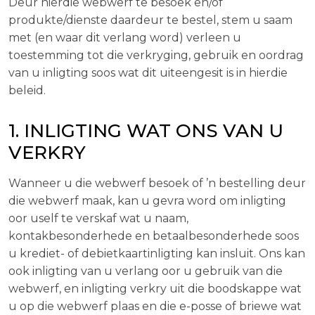
Deur hierdie webwerf te besoek en/of
produkte/dienste daardeur te bestel, stem u saam
met (en waar dit verlang word) verleen u
toestemming tot die verkryging, gebruik en oordrag
van u inligting soos wat dit uiteengesit is in hierdie
beleid.
1. INLIGTING WAT ONS VAN U
VERKRY
Wanneer u die webwerf besoek of ’n bestelling deur
die webwerf maak, kan u gevra word om inligting
oor uself te verskaf wat u naam,
kontakbesonderhede en betaalbesonderhede soos
u krediet- of debietkaartinligting kan insluit. Ons kan
ook inligting van u verlang oor u gebruik van die
webwerf, en inligting verkry uit die boodskappe wat
u op die webwerf plaas en die e-posse of briewe wat