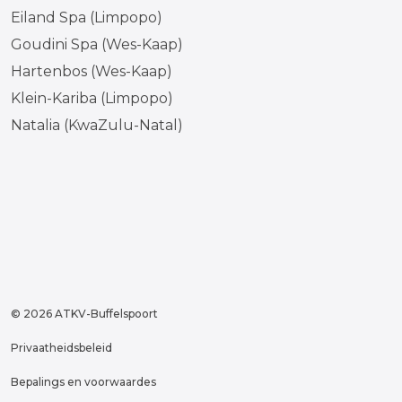
Eiland Spa (Limpopo)
Goudini Spa (Wes-Kaap)
Hartenbos (Wes-Kaap)
Klein-Kariba (Limpopo)
Natalia (KwaZulu-Natal)
#
#
#
#
https://www.tiktok.com/@atkvb
© 2026 ATKV-Buffelspoort
Privaatheidsbeleid
Bepalings en voorwaardes