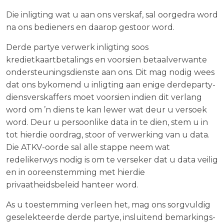
Die inligting wat u aan ons verskaf, sal oorgedra word
na ons bedieners en daarop gestoor word.
Derde partye verwerk inligting soos
kredietkaartbetalings en voorsien betaalverwante
ondersteuningsdienste aan ons. Dit mag nodig wees
dat ons bykomend u inligting aan enige derdeparty-
diensverskaffers moet voorsien indien dit verlang
word om ’n diens te kan lewer wat deur u versoek
word. Deur u persoonlike data in te dien, stem u in
tot hierdie oordrag, stoor of verwerking van u data.
Die ATKV-oorde sal alle stappe neem wat
redelikerwys nodig is om te verseker dat u data veilig
en in ooreenstemming met hierdie
privaatheidsbeleid hanteer word.
As u toestemming verleen het, mag ons sorgvuldig
geselekteerde derde partye, insluitend bemarkings-