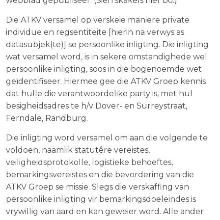
webblad gepubliseer. (Sien skakels hier bo.)
Die ATKV versamel op verskeie maniere private
individue en regsentiteite [hierin na verwys as
datasubjek(te)] se persoonlike inligting. Die inligting
wat versamel word, is in sekere omstandighede wel
persoonlike inligting, soos in die bogenoemde wet
geïdentifiseer. Hiermee gee die ATKV Groep kennis
dat hulle die verantwoordelike party is, met hul
besigheidsadres te h/v Dover- en Surreystraat,
Ferndale, Randburg.
Die inligting word versamel om aan die volgende te
voldoen, naamlik statutêre vereistes,
veiligheidsprotokolle, logistieke behoeftes,
bemarkingsvereistes en die bevordering van die
ATKV Groep se missie. Slegs die verskaffing van
persoonlike inligting vir bemarkingsdoeleindes is
vrywillig van aard en kan geweier word. Alle ander