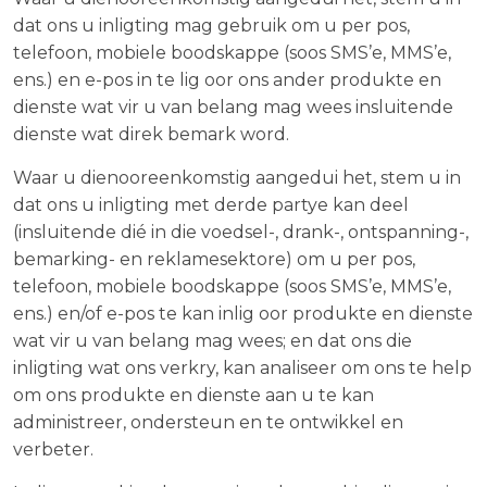
dat ons u inligting mag gebruik om u per pos,
telefoon, mobiele boodskappe (soos SMS’e, MMS’e,
ens.) en e-pos in te lig oor ons ander produkte en
dienste wat vir u van belang mag wees insluitende
dienste wat direk bemark word.
Waar u dienooreenkomstig aangedui het, stem u in
dat ons u inligting met derde partye kan deel
(insluitende dié in die voedsel-, drank-, ontspanning-,
bemarking- en reklamesektore) om u per pos,
telefoon, mobiele boodskappe (soos SMS’e, MMS’e,
ens.) en/of e-pos te kan inlig oor produkte en dienste
wat vir u van belang mag wees; en dat ons die
inligting wat ons verkry, kan analiseer om ons te help
om ons produkte en dienste aan u te kan
administreer, ondersteun en te ontwikkel en
verbeter.