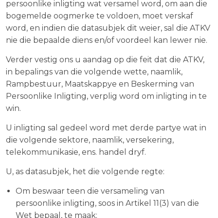
persoonlike inligting wat versamel word, om aan die
bogemelde oogmerke te voldoen, moet verskaf
word, en indien die datasubjek dit weier, sal die ATKV
nie die bepaalde diens en/of voordeel kan lewer nie.
Verder vestig ons u aandag op die feit dat die ATKV,
in bepalings van die volgende wette, naamlik,
Rampbestuur, Maatskappye en Beskerming van
Persoonlike Inligting, verplig word om inligting in te
win.
U inligting sal gedeel word met derde partye wat in
die volgende sektore, naamlik, versekering,
telekommunikasie, ens. handel dryf.
U, as datasubjek, het die volgende regte:
Om beswaar teen die versameling van
persoonlike inligting, soos in Artikel 11(3) van die
Wet bepaal, te maak;