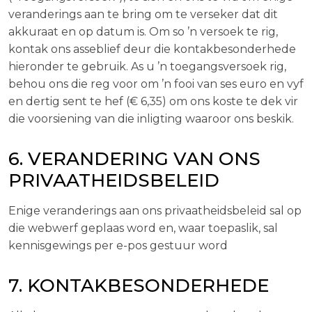
veranderings aan te bring om te verseker dat dit
akkuraat en op datum is. Om so ’n versoek te rig,
kontak ons ​​asseblief deur die kontakbesonderhede
hieronder te gebruik. As u ’n toegangsversoek rig,
behou ons die reg voor om ’n fooi van ses euro en vyf
en dertig sent te hef (€ 6,35) om ons koste te dek vir
die voorsiening van die inligting waaroor ons beskik.
6. VERANDERING VAN ONS
PRIVAATHEIDSBELEID
Enige veranderings aan ons privaatheidsbeleid sal op
die webwerf geplaas word en, waar toepaslik, sal
kennisgewings per e-pos gestuur word
7. KONTAKBESONDERHEDE