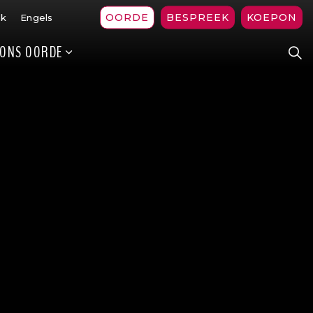
OORDE
BESPREEK
KOEPON
ak
Engels
ONS OORDE