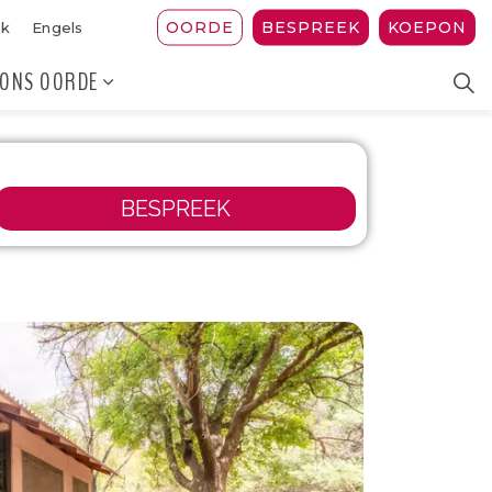
OORDE
BESPREEK
KOEPON
ak
Engels
ONS OORDE
BESPREEK