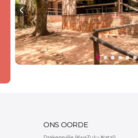
Previous
ONS OORDE
Drakensville (KwaZulu-Natal)