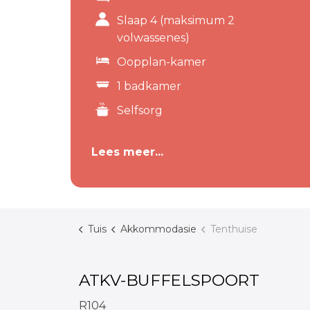
Slaap 4 (maksimum 2
volwassenes)
Oopplan-kamer
1 badkamer
Selfsorg
Lees meer...
Tuis
Akkommodasie
Tenthuise
ATKV-BUFFELSPOORT
R104