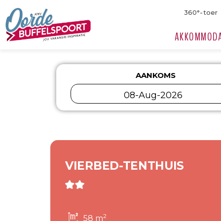
360°-toer
AKKOMMODA
AANKOMS
VIERBED-TENTHUIS
2
58 m