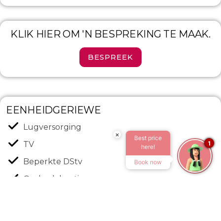
KLIK HIER OM 'N BESPREKING TE MAAK.
BESPREEK
EENHEIDGERIEWE
Lugversorging
×
Best price
TV
1
here!
Beperkte DStv
Book now
Onderdakpatio
Braai-area