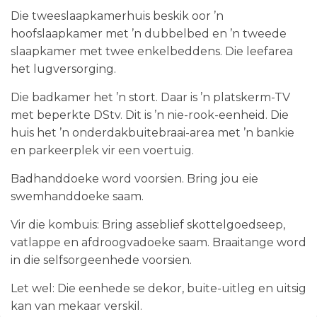
Die tweeslaapkamerhuis beskik oor ’n
hoofslaapkamer met ’n dubbelbed en ’n tweede
slaapkamer met twee enkelbeddens. Die leefarea
het lugversorging.
Die badkamer het ’n stort. Daar is ’n platskerm-TV
met beperkte DStv. Dit is ’n nie-rook-eenheid. Die
huis het ’n onderdakbuitebraai-area met ’n bankie
en parkeerplek vir een voertuig.
Badhanddoeke word voorsien. Bring jou eie
swemhanddoeke saam.
Vir die kombuis: Bring asseblief skottelgoedseep,
vatlappe en afdroogvadoeke saam. Braaitange word
in die selfsorgeenhede voorsien.
Let wel: Die eenhede se dekor, buite-uitleg en uitsig
kan van mekaar verskil.