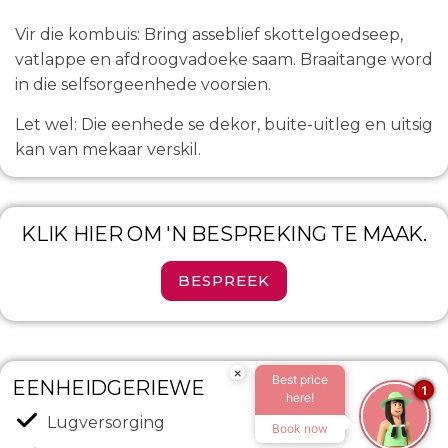
Vir die kombuis: Bring asseblief skottelgoedseep,
vatlappe en afdroogvadoeke saam. Braaitange word
in die selfsorgeenhede voorsien.
Let wel: Die eenhede se dekor, buite-uitleg en uitsig
kan van mekaar verskil.
KLIK HIER OM 'N BESPREKING TE MAAK.
BESPREEK
×
Best price
EENHEIDGERIEWE
1
here!
Lugversorging
Book now