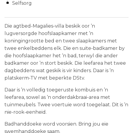
Selfsorg
Die agtbed-Magalies-villa beskik oor ’n
lugversorgde hoofslaapkamer met ’n
koningingrootte bed en twee slaapkamers met
twee enkelbeddens elk. Die en suite-badkamer by
die hoofslaapkamer het ’n bad, terwyl die ander
badkamer oor ’n stort beskik. Die leefarea het twee
dagbeddens wat geskik is vir kinders. Daar is ’n
platskerm-TV met beperkte DStv.
Daar is ’n volledig toegeruste kombuis en ’n
leefarea, sowel as ’n onderdakbraai-area met
tuinmeubels. Twee voertuie word toegelaat. Dit is ’n
nie-rook-eenheid.
Badhanddoeke word voorsien. Bring jou eie
swemhanddoeke saam.