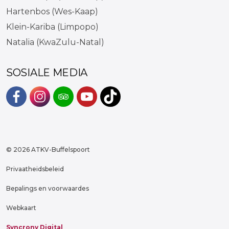
Hartenbos (Wes-Kaap)
Klein-Kariba (Limpopo)
Natalia (KwaZulu-Natal)
SOSIALE MEDIA
#
#
#
#
https://www.tiktok.com/@atkvb
© 2026 ATKV-Buffelspoort
Privaatheidsbeleid
Bepalings en voorwaardes
Webkaart
Syncrony Digital