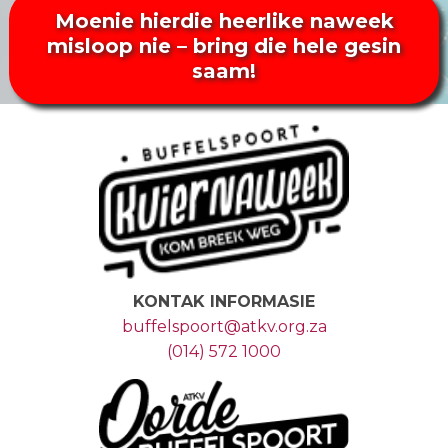
Moenie hierdie heerlike naweek
misloop nie – bring die hele gesin
saam!
KONTAK INFORMASIE
buffelspoort@atkv.org.za
(014) 572 1000