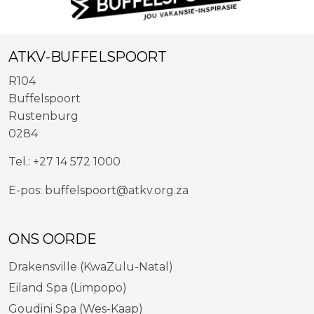
ATKV-BUFFELSPOORT
R104
Buffelspoort
Rustenburg
0284
Tel.:
+27 14 572 1000
E-pos:
buffelspoort@atkv.org.za
ONS OORDE
Drakensville (KwaZulu-Natal)
Eiland Spa (Limpopo)
Goudini Spa (Wes-Kaap)