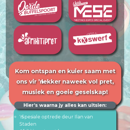
Kom ontspan en kuier saam met
ons vir ŉ lekker naweek vol pret,
musiek en goeie geselskap!
Hier’s waarna jy alles kan uitsien:
ŉ Spesiale optrede deur Ilan van
Staden