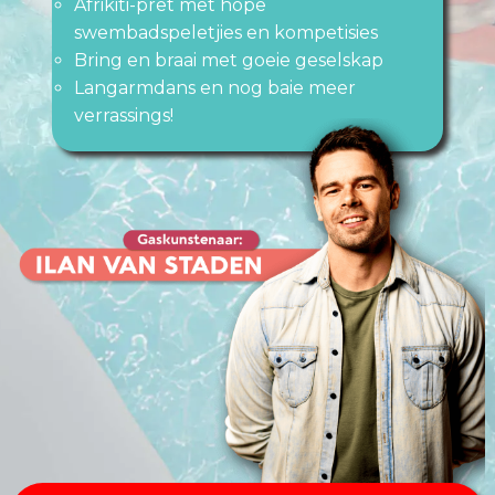
Afrikiti-pret met hope
swembadspeletjies en kompetisies
Bring en braai met goeie geselskap
Langarmdans en nog baie meer
verrassings!